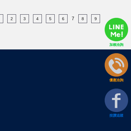
7
2
3
4
5
6
8
9
加賴洽詢
優惠洽詢
按讚追蹤